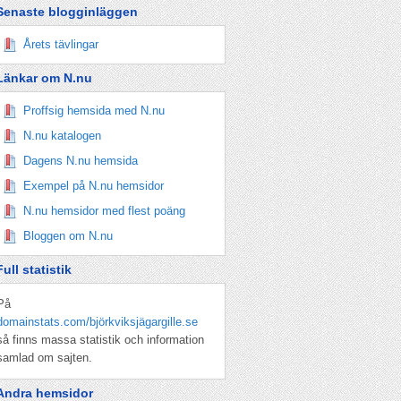
Senaste blogginläggen
Årets tävlingar
Länkar om N.nu
Proffsig hemsida med N.nu
N.nu katalogen
Dagens N.nu hemsida
Exempel på N.nu hemsidor
N.nu hemsidor med flest poäng
Bloggen om N.nu
Full statistik
På
domainstats.com/björkviksjägargille.se
så finns massa statistik och information
samlad om sajten.
Andra hemsidor