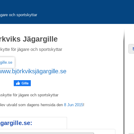
jägare och sportskyttar
rkviks Jägargille
kytte för jägare och sportskyttar
www.björkviksjägargille.se
skytte för jägare och sportskyttar
e blev utvald som dagens hemsida den
8 Jun 2015
!
gargille.se: