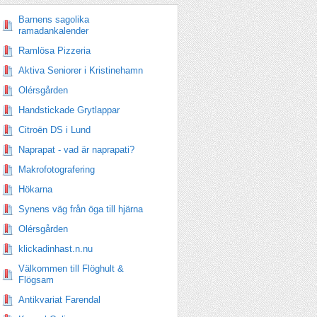
Barnens sagolika
ramadankalender
Ramlösa Pizzeria
Aktiva Seniorer i Kristinehamn
Olérsgården
Handstickade Grytlappar
Citroën DS i Lund
Naprapat - vad är naprapati?
Makrofotografering
Hökarna
Synens väg från öga till hjärna
Olérsgården
klickadinhast.n.nu
Välkommen till Flöghult &
Flögsam
Antikvariat Farendal