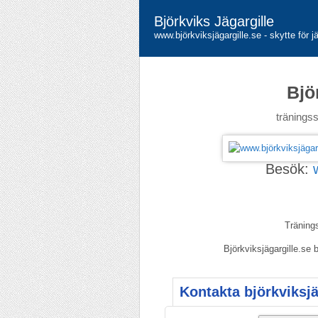
Björkviks Jägargille
www.björkviksjägargille.se - skytte för 
Bjö
träningss
Besök:
Tränings
Björkviksjägargille.s
Kontakta björkviksjä