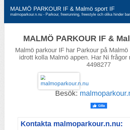
MALMÖ PARKOUR IF & Malmö sport IF
malmoparkour.n.nu - Parkour, freerunning, freestyle och olika hinder b
MALMÖ PARKOUR IF & Malm
Malmö parkour IF har Parkour på Malmö 
idrott kolla Malmö appen. Har Ni frågor r
4498277
Besök:
malmoparkour.
Kontakta malmoparkour.n.nu: