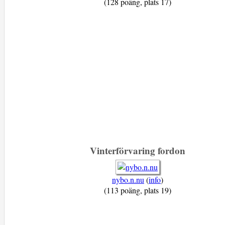
(128 poäng, plats 17)
Vinterförvaring fordon
nybo.n.nu
(
info
)
(113 poäng, plats 19)