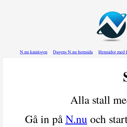
N.nu katalogen
Dagens N.nu hemsida
Hemsidor med f
Alla stall m
Gå in på
N.nu
och star