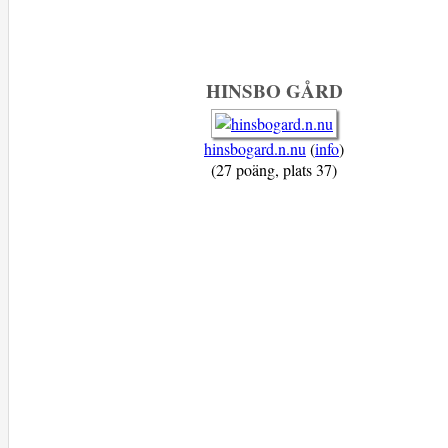
HINSBO GÅRD
hinsbogard.n.nu
(
info
)
(27 poäng, plats 37)