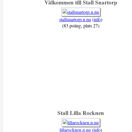
Välkommen till Stall Snartorp
stallsnartorp.n.nu
(
info
)
(83 poäng, plats 27)
Stall Lilla Rocknen
lillarocknen.n.nu
(
info
)