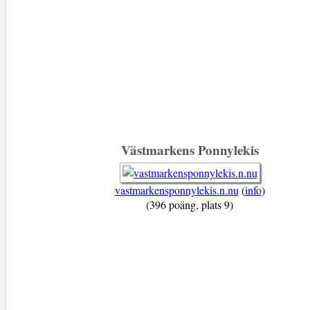
Västmarkens Ponnylekis
vastmarkensponnylekis.n.nu
(
info
)
(396 poäng, plats 9)