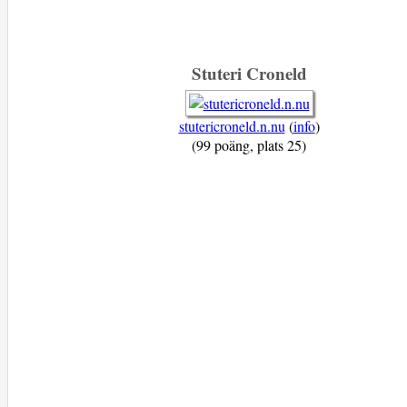
Stuteri Croneld
stutericroneld.n.nu
(
info
)
(99 poäng, plats 25)