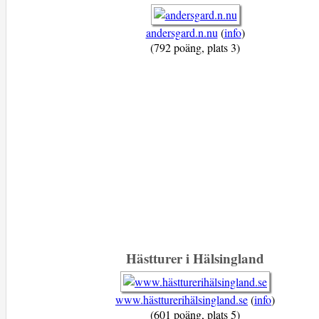
andersgard.n.nu
(
info
)
(792 poäng, plats 3)
Hästturer i Hälsingland
www.hästturerihälsingland.se
(
info
)
(601 poäng, plats 5)