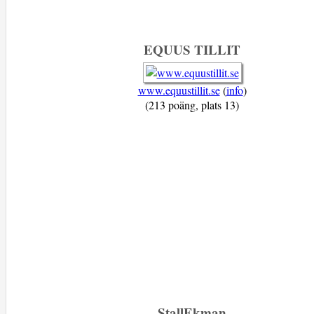
EQUUS TILLIT
www.equustillit.se
(
info
)
(213 poäng, plats 13)
StallEkman