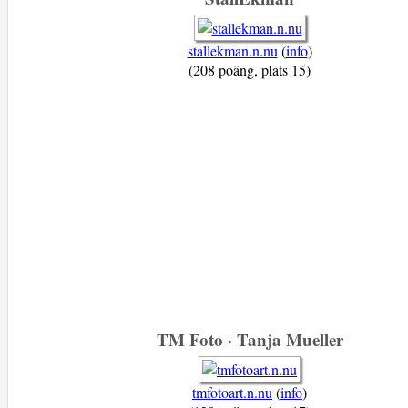
stallekman.n.nu
(
info
)
(208 poäng, plats 15)
TM Foto · Tanja Mueller
tmfotoart.n.nu
(
info
)