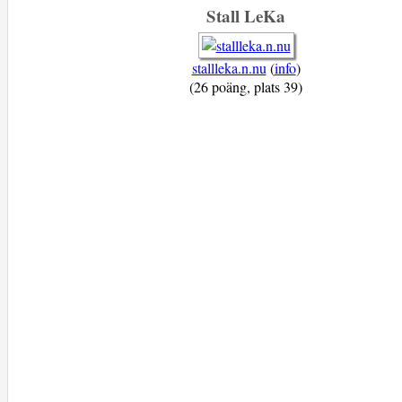
Stall LeKa
stallleka.n.nu
(
info
)
(26 poäng, plats 39)