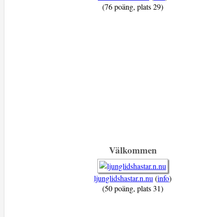
(76 poäng, plats 29)
Välkommen
ljunglidshastar.n.nu
(
info
)
(50 poäng, plats 31)