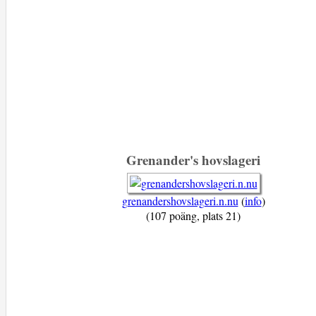
Grenander's hovslageri
grenandershovslageri.n.nu
(
info
)
(107 poäng, plats 21)