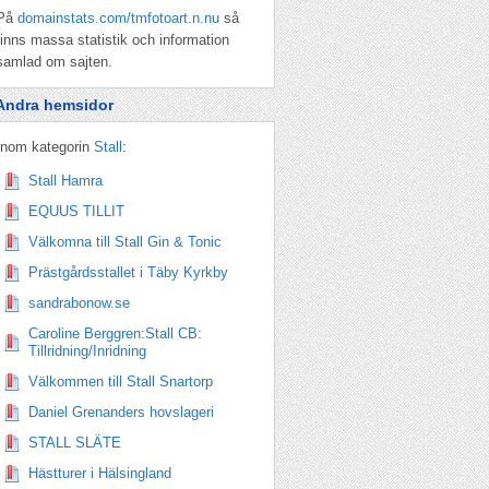
På
domainstats.com/tmfotoart.n.nu
så
finns massa statistik och information
samlad om sajten.
Andra hemsidor
Inom kategorin
Stall
:
Stall Hamra
EQUUS TILLIT
Välkomna till Stall Gin & Tonic
Prästgårdsstallet i Täby Kyrkby
sandrabonow.se
Caroline Berggren:Stall CB:
Tillridning/Inridning
Välkommen till Stall Snartorp
Daniel Grenanders hovslageri
STALL SLÄTE
Hästturer i Hälsingland