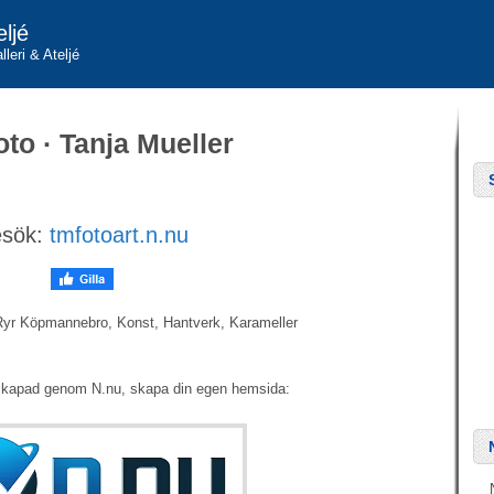
eljé
lleri & Ateljé
to · Tanja Mueller
sök:
tmfotoart.n.nu
 Ryr Köpmannebro, Konst, Hantverk, Karameller
skapad genom N.nu, skapa din egen hemsida: