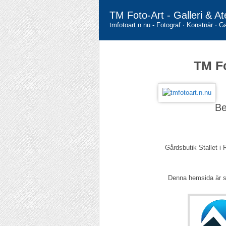
TM Foto-Art - Galleri & At
tmfotoart.n.nu - Fotograf · Konstnär · Ga
TM Fo
Be
Gårdsbutik Stallet i
Denna hemsida är 