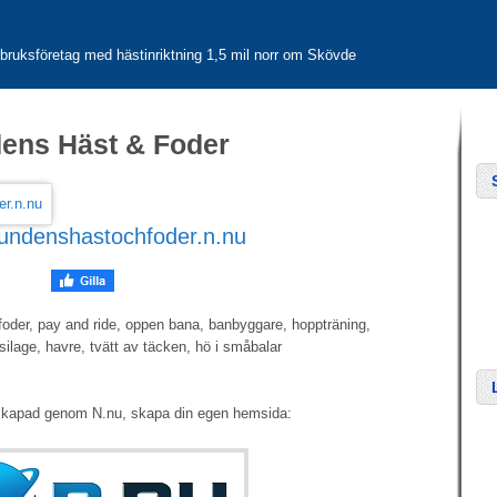
ntbruksföretag med hästinriktning 1,5 mil norr om Skövde
ens Häst & Foder
lundenshastochfoder.n.nu
oder, pay and ride, oppen bana, banbyggare, hoppträning,
silage, havre, tvätt av täcken, hö i småbalar
skapad genom N.nu, skapa din egen hemsida: