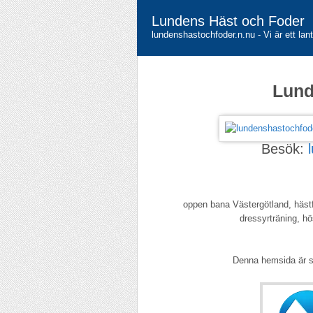
Lundens Häst och Foder
lundenshastochfoder.n.nu - Vi är ett la
Lund
Besök:
oppen bana Västergötland, hästf
dressyrträning, hö
Denna hemsida är 