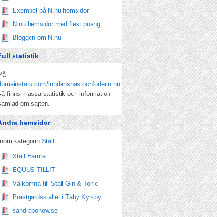
Exempel på N.nu hemsidor
N.nu hemsidor med flest poäng
Bloggen om N.nu
Full statistik
På
domainstats.com/lundenshastochfoder.n.nu
så finns massa statistik och information
samlad om sajten.
Andra hemsidor
Inom kategorin
Stall
:
Stall Hamra
EQUUS TILLIT
Välkomna till Stall Gin & Tonic
Prästgårdsstallet i Täby Kyrkby
sandrabonow.se