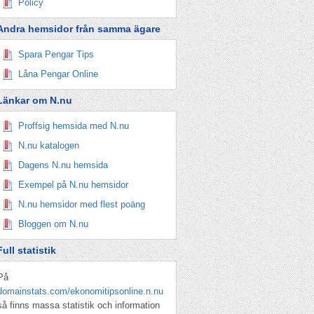
Policy
Andra hemsidor från samma ägare
Spara Pengar Tips
Låna Pengar Online
Länkar om N.nu
Proffsig hemsida med N.nu
N.nu katalogen
Dagens N.nu hemsida
Exempel på N.nu hemsidor
N.nu hemsidor med flest poäng
Bloggen om N.nu
Full statistik
På
domainstats.com/ekonomitipsonline.n.nu
så finns massa statistik och information