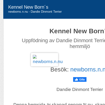
Kennel New Born´s
newborns.n.nu - Dandie Dinmont Terrier
Kennel New Born
Uppfödning av Dandie Dinmont Terrier 
hemmiljö
Besök:
newborns.n.
Dandie Dinmont Terrier
Denna hemsida är skapad genom N.nu, skap