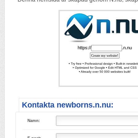
Kontakta newborns.n.nu:
Namn: