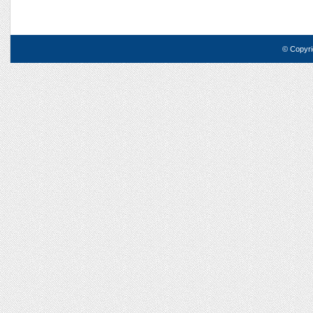
© Copyri