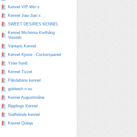
Kennel VIP-Win´s
Kennel Jiao-Jiao´s
SWEET DESIRES KENNEL
Kennel Michrima Korthårig
Vorsteh
Väntans Kennel
Kennel Kjoxie - Cockerspaniel
Yster hund
Kennel Tizzel
Pålslättens kennel
goldwish.n.nu
Kennel Augustimåne
Ripplings Kennel
Staffelinds kennel
Kennel Quliqa