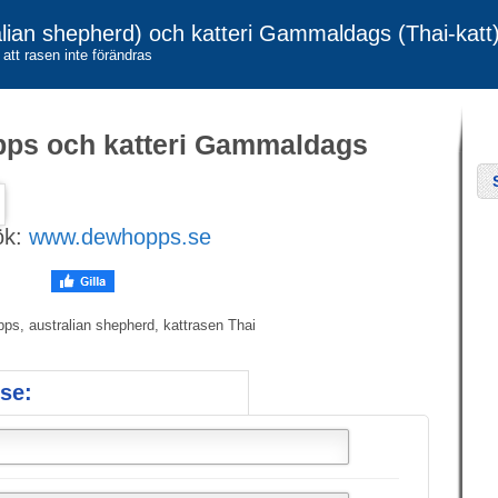
ian shepherd) och katteri Gammaldags (Thai-katt
att rasen inte förändras
ps och katteri Gammaldags
ök:
www.dewhopps.se
ps, australian shepherd, kattrasen Thai
se: