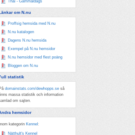
Thai - Gammaldags
Länkar om N.nu
Proffsig hemsida med N.nu
N.nu katalogen
Dagens N.nu hemsida
Exempel på N.nu hemsidor
N.nu hemsidor med flest poäng
Bloggen om N.nu
Full statistik
På
domainstats.com/dewhopps.se
så
finns massa statistik och information
samlad om sajten.
Andra hemsidor
Inom kategorin
Kennel
:
Nätthult's Kennel