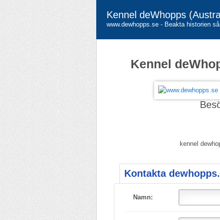
Kennel deWhopps (Austral
www.dewhopps.se - Beakta historien så 
Kennel deWhop
Bes
kennel dewhop
Kontakta dewhopps.
Namn: