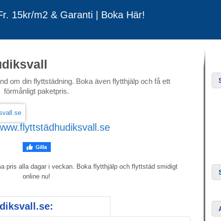
 Fr. 15kr/m2 & Garanti | Boka Här!
udiksvall
nd om din flyttstädning. Boka även flytthjälp och få ett
förmånligt paketpris.
www.flyttstädhudiksvall.se
 pris alla dagar i veckan. Boka flytthjälp och flyttstäd smidigt
online nu!
diksvall.se: