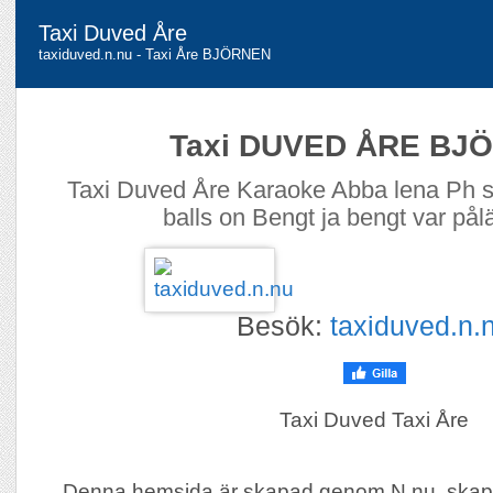
Taxi Duved Åre
taxiduved.n.nu - Taxi Åre BJÖRNEN
Taxi DUVED ÅRE BJ
Taxi Duved Åre Karaoke Abba lena Ph s
balls on Bengt ja bengt var pål
Besök:
taxiduved.n.
Taxi Duved Taxi Åre
Denna hemsida är skapad genom N.nu, skap