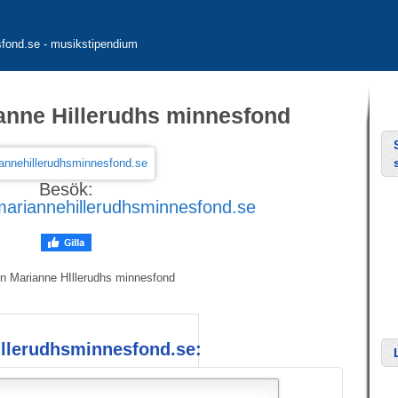
sfond.se - musikstipendium
ianne Hillerudhs minnesfond
Besök:
mariannehillerudhsminnesfond.se
en Marianne HIllerudhs minnesfond
illerudhsminnesfond.se: