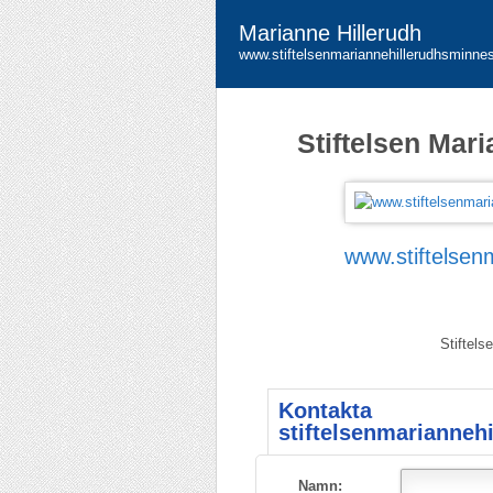
Marianne Hillerudh
www.stiftelsenmariannehillerudhsminne
Stiftelsen Mar
www.stiftelsen
Stiftels
Kontakta
stiftelsenmarianneh
Namn: