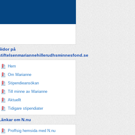
Sidor på
stiftelsenmariannehillerudhsminnesfond.se
Hem
Om Marianne
Stipendieansökan
Till minne av Marianne
Aktuellt
Tidigare stipendiater
Länkar om N.nu
Proffsig hemsida med N.nu