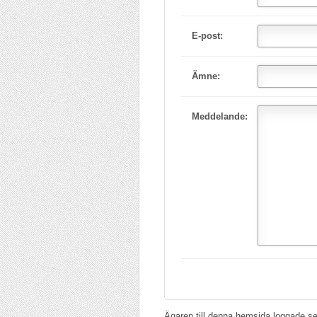
E-post:
Ämne:
Meddelande:
Ägaren till denna hemsida loggade se