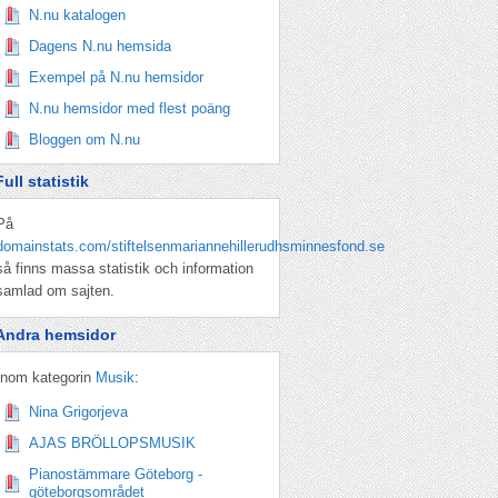
N.nu katalogen
Dagens N.nu hemsida
Exempel på N.nu hemsidor
N.nu hemsidor med flest poäng
Bloggen om N.nu
Full statistik
På
domainstats.com/stiftelsenmariannehillerudhsminnesfond.se
så finns massa statistik och information
samlad om sajten.
Andra hemsidor
Inom kategorin
Musik
:
Nina Grigorjeva
AJAS BRÖLLOPSMUSIK
Pianostämmare Göteborg -
göteborgsområdet