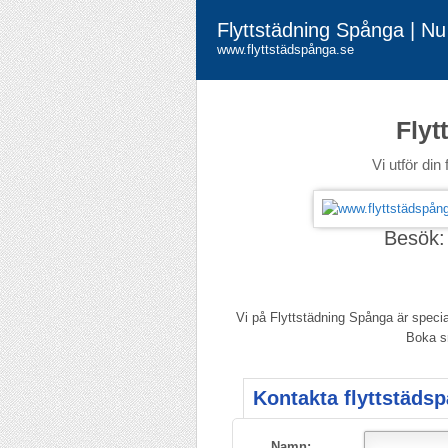
Flyttstädning Spånga | N
www.flyttstädspånga.se
Flyt
Vi utför di
Besök
Vi på Flyttstädning Spånga är special
Boka sn
Kontakta flyttstäds
Namn: