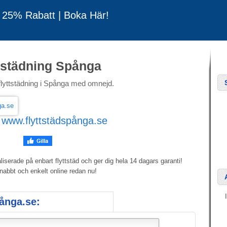
u 25% Rabatt | Boka Här!
tstädning Spånga
n flyttstädning i Spånga med omnejd.
:
www.flyttstädspånga.se
iserade på enbart flyttstäd och ger dig hela 14 dagars garanti!
abbt och enkelt online redan nu!
pånga.se: