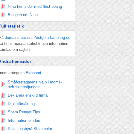
N.nu hemsidor med flest poäng
Bloggen om N.nu
Full statistik
På
domainstats.com/ostgota-factoring.se
så finns massa statistik och information
samlad om sajten.
Andra hemsidor
Inom kategorin
Ekonomi
:
Småföretagarens hjälp i moms-
och skattedjungeln
Deklarera enskild firma
Drulleförsäkring
Spara Pengar Tips
Information om lån
Revisionsbyrå Stockholm