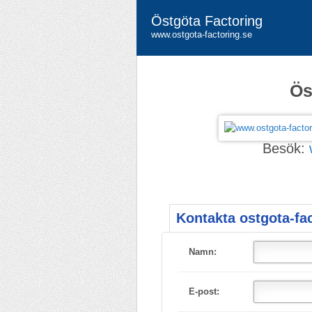
Östgöta Factoring
www.ostgota-factoring.se
Ös
Besök:
Kontakta ostgota-fac
Namn:
E-post: