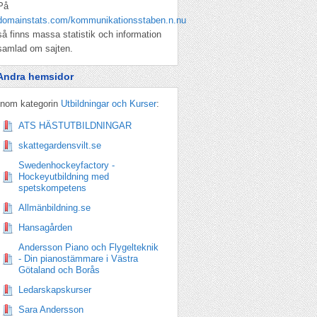
På
domainstats.com/kommunikationsstaben.n.nu
så finns massa statistik och information
samlad om sajten.
Andra hemsidor
Inom kategorin
Utbildningar och Kurser
:
ATS HÄSTUTBILDNINGAR
skattegardensvilt.se
Swedenhockeyfactory -
Hockeyutbildning med
spetskompetens
Allmänbildning.se
Hansagården
Andersson Piano och Flygelteknik
- Din pianostämmare i Västra
Götaland och Borås
Ledarskapskurser
Sara Andersson