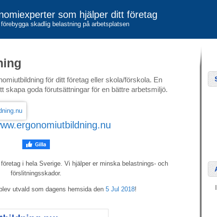
nomiexperter som hjälper ditt företag
 förebygga skadlig belastning på arbetsplatsen
ning
miutbildning för ditt företag eller skola/förskola. En
att skapa goda förutsättningar för en bättre arbetsmiljö.
ww.ergonomiutbildning.nu
 företag i hela Sverige. Vi hjälper er minska belastnings- och
förslitningsskador.
 blev utvald som dagens hemsida den
5 Jul 2018
!