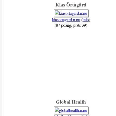
Kias Örtagård
kiasortagard.n.nu
(
info
)
(87 poäng, plats 39)
Global Health