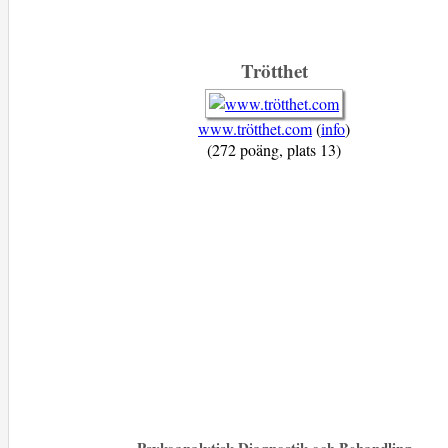
Trötthet
www.trötthet.com
(
info
)
(272 poäng, plats 13)
Psykoanalytisk Diagnostik och Behandling