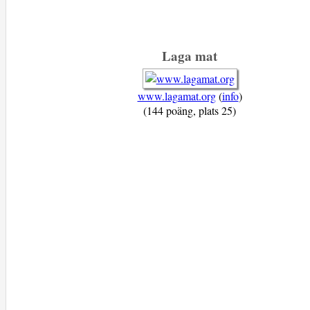
Laga mat
www.lagamat.org
(
info
)
(144 poäng, plats 25)