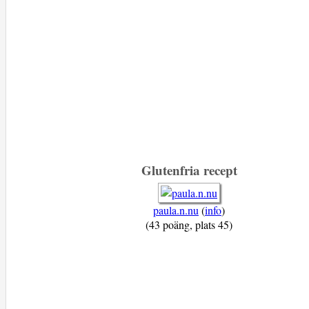
Glutenfria recept
paula.n.nu
(
info
)
(43 poäng, plats 45)