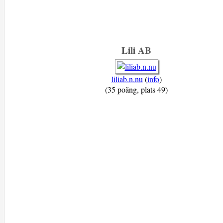
Lili AB
liliab.n.nu
(
info
)
(35 poäng, plats 49)