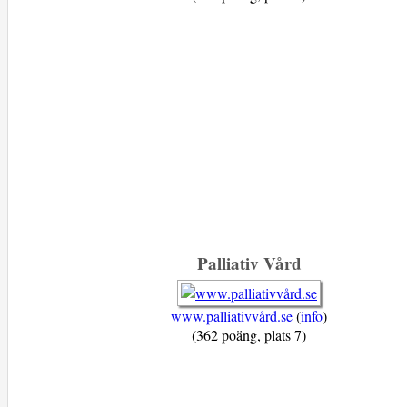
Palliativ Vård
www.palliativvård.se
(
info
)
(362 poäng, plats 7)