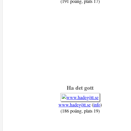
(191 poäng, plats 17)
Ha det gott
www.hadegött.se
(
info
)
(186 poäng, plats 19)