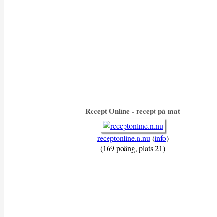
Recept Online - recept på mat
receptonline.n.nu
(
info
)
(169 poäng, plats 21)