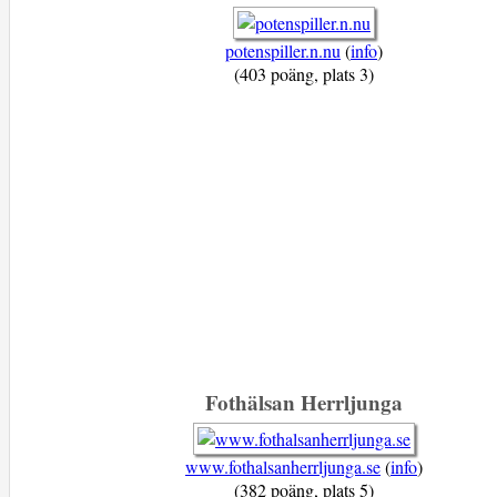
potenspiller.n.nu
(
info
)
(403 poäng, plats 3)
Fothälsan Herrljunga
www.fothalsanherrljunga.se
(
info
)
(382 poäng, plats 5)