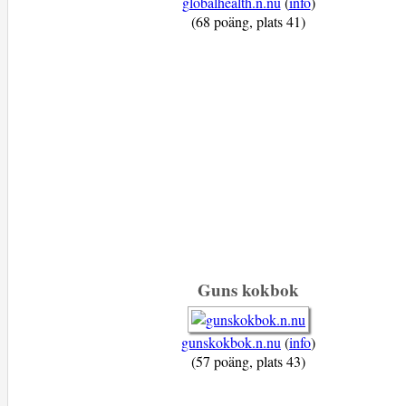
globalhealth.n.nu
(
info
)
(68 poäng, plats 41)
Guns kokbok
gunskokbok.n.nu
(
info
)
(57 poäng, plats 43)