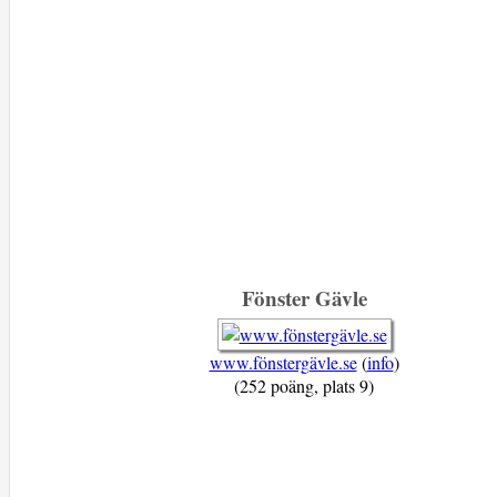
Fönster Gävle
www.fönstergävle.se
(
info
)
(252 poäng, plats 9)