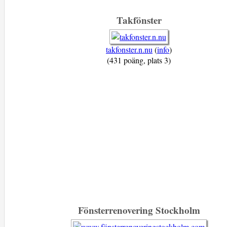
Takfönster
takfonster.n.nu
(
info
)
(431 poäng, plats 3)
Fönsterrenovering Stockholm