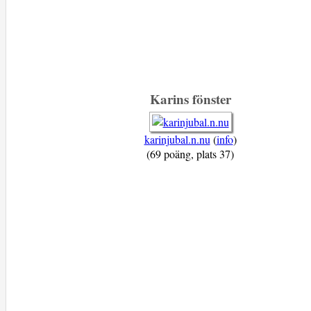
Karins fönster
karinjubal.n.nu
(
info
)
(69 poäng, plats 37)