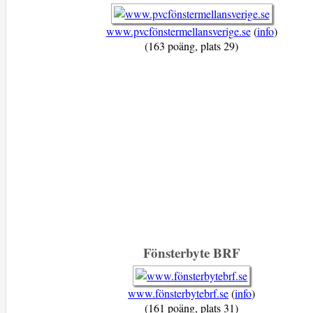
www.pvcfönstermellansverige.se
(
info
)
(163 poäng, plats 29)
Fönsterbyte BRF
www.fönsterbytebrf.se
(
info
)
(161 poäng, plats 31)