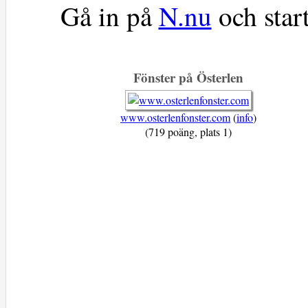
Gå in på
N.nu
och star
Fönster på Österlen
www.osterlenfonster.com
(
info
)
(719 poäng, plats 1)