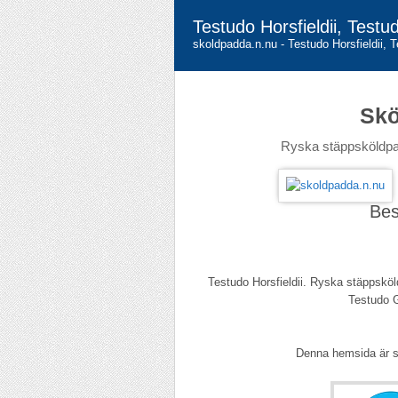
Testudo Horsfieldii, Test
skoldpadda.n.nu - Testudo Horsfieldii, 
Skö
Ryska stäppsköldpad
Be
Testudo Horsfieldii. Ryska stäppsköl
Testudo G
Denna hemsida är 