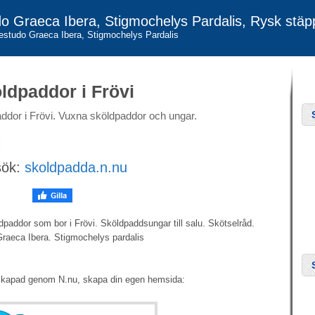
udo Graeca Ibera, Stigmochelys Pardalis, Rysk stä
Testudo Graeca Ibera, Stigmochelys Pardalis
ldpaddor i Frövi
dor i Frövi. Vuxna sköldpaddor och ungar.
sök:
skoldpadda.n.nu
dpaddor som bor i Frövi. Sköldpaddsungar till salu. Skötselråd.
raeca Ibera. Stigmochelys pardalis
skapad genom N.nu, skapa din egen hemsida: