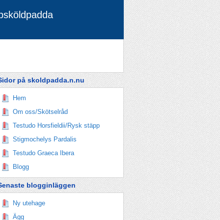
ppsköldpadda
Sidor på skoldpadda.n.nu
Hem
Om oss/Skötselråd
Testudo Horsfieldii/Rysk stäpp
Stigmochelys Pardalis
Testudo Graeca Ibera
Blogg
Senaste blogginläggen
Ny utehage
Ägg