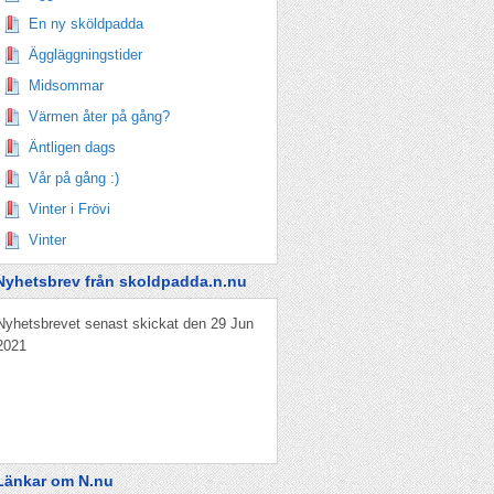
En ny sköldpadda
Äggläggningstider
Midsommar
Värmen åter på gång?
Äntligen dags
Vår på gång :)
Vinter i Frövi
Vinter
Nyhetsbrev från skoldpadda.n.nu
Nyhetsbrevet senast skickat den 29 Jun
2021
Länkar om N.nu