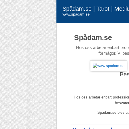
Spådam.se | Tarot | Medi
www.spadam.se
Spådam.se
Hos oss arbetar enbart prof
förmågor. Vi bes
Be
Hos oss arbetar enbart professio
besvarar
Spadam.se blev u