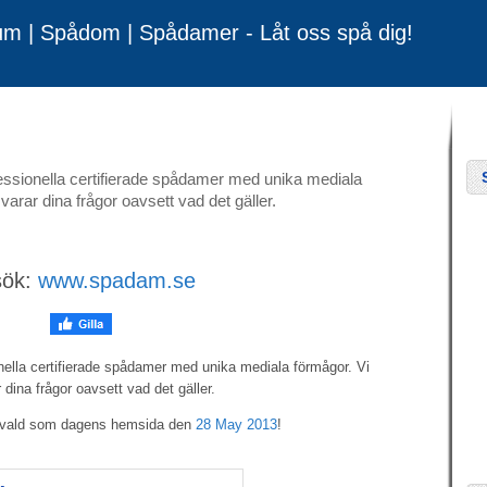
um | Spådom | Spådamer - Låt oss spå dig!
essionella certifierade spådamer med unika mediala
varar dina frågor oavsett vad det gäller.
sök:
www.spadam.se
nella certifierade spådamer med unika mediala förmågor. Vi
 dina frågor oavsett vad det gäller.
tvald som dagens hemsida den
28 May 2013
!