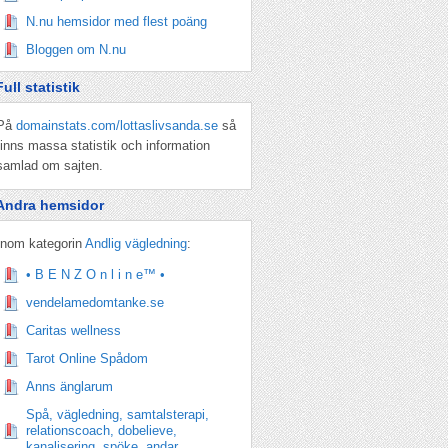
N.nu hemsidor med flest poäng
Bloggen om N.nu
Full statistik
På
domainstats.com/lottaslivsanda.se
så
finns massa statistik och information
samlad om sajten.
Andra hemsidor
Inom kategorin
Andlig vägledning
:
• B E N Z O n l i n e™ •
vendelamedomtanke.se
Caritas wellness
Tarot Online Spådom
Anns änglarum
Spå, vägledning, samtalsterapi,
relationscoach, dobelieve,
kanalisering, spöke, andar,