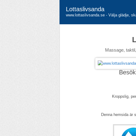
Lottaslivsanda
www.lottaslivsanda.se - Välja glädje, sk
L
Massage, taktil
Besök
Kroppslig, pe
Denna hemsida är 