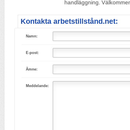
handläggning. Välkomme
Kontakta arbetstillstånd.net:
Namn:
E-post:
Ämne:
Meddelande: