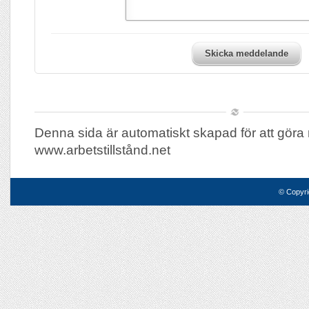
Skicka meddelande
Denna sida är automatiskt skapad för att göra 
www.arbetstillstånd.net
© Copyri