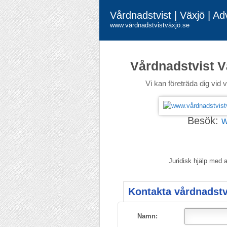
Vårdnadstvist | Växjö | A
www.vårdnadstvistväxjö.se
Vårdnadstvist V
Vi kan företräda dig vid v
Besök:
w
Juridisk hjälp med 
Kontakta vårdnadstv
Namn: