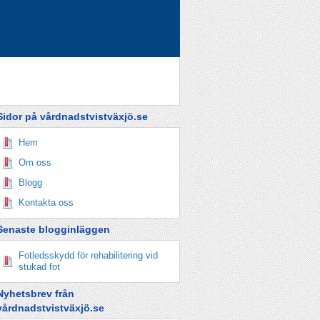
Sidor på vårdnadstvistväxjö.se
Hem
Om oss
Blogg
Kontakta oss
Senaste blogginläggen
Fotledsskydd för rehabilitering vid
stukad fot
Nyhetsbrev från
vårdnadstvistväxjö.se