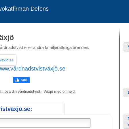
dvokatfirman Defens
äxjö
årdnadstvist eller andra familjerättsliga ärenden.
ww.vårdnadstvistväxjö.se
att lösa din vårdnadstvist i Växjö med omnejd.
istväxjö.se: