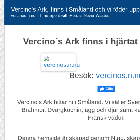
Vercino's Ark, finns i Småland och vi föder up
vercinos.n.nu - Time Spent with Pets is Never Wasted
Vercino´s Ark finns i hjärta
Besök:
vercinos.n.n
Vercino's Ark hittar ni i Småland. Vi säljer Sv
Brahmor, Dvärgkochin, ägg och djur samt k
Fransk vädur.
Denna hemsida är skapad genom N.nu, skap