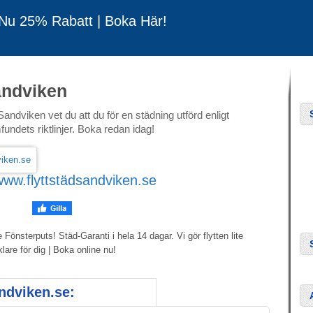
 Nu 25% Rabatt | Boka Här!
andviken
andviken vet du att du för en städning utförd enligt
ndets riktlinjer. Boka redan idag!
www.flyttstädsandviken.se
 Fönsterputs! Städ-Garanti i hela 14 dagar. Vi gör flytten lite
lare för dig | Boka online nu!
ndviken.se: