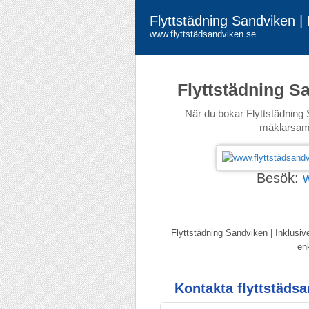
Flyttstädning Sandviken |
www.flyttstädsandviken.se
Flyttstädning S
När du bokar Flyttstädning S
mäklarsamfu
Besök:
Flyttstädning Sandviken | Inklusive
enk
Kontakta flyttstädsa