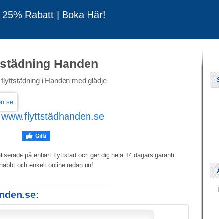
u 25% Rabatt | Boka Här!
tstädning Handen
n flyttstädning i Handen med glädje
:
www.flyttstädhanden.se
iserade på enbart flyttstäd och ger dig hela 14 dagars garanti!
abbt och enkelt online redan nu!
anden.se: