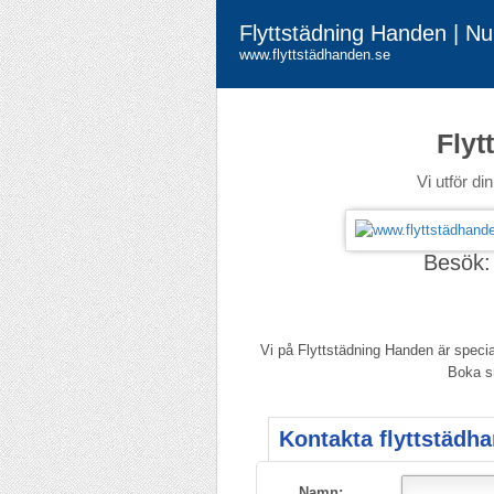
Flyttstädning Handen | N
www.flyttstädhanden.se
Flyt
Vi utför di
Besök
Vi på Flyttstädning Handen är special
Boka sn
Kontakta flyttstädh
Namn: