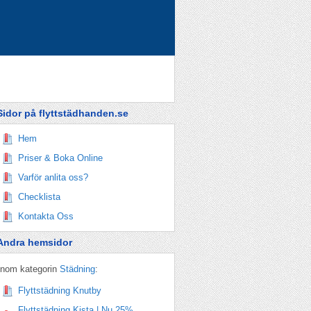
Sidor på flyttstädhanden.se
Hem
Priser & Boka Online
Varför anlita oss?
Checklista
Kontakta Oss
Andra hemsidor
Inom kategorin
Städning
:
Flyttstädning Knutby
Flyttstädning Kista | Nu 25%