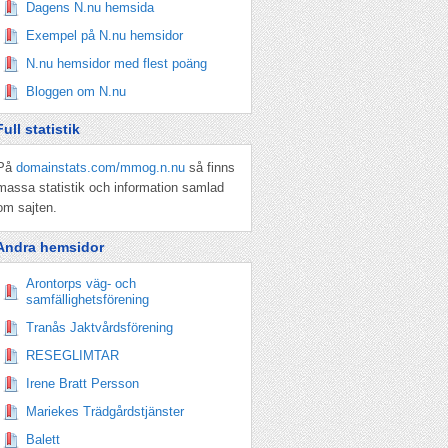
Dagens N.nu hemsida
Exempel på N.nu hemsidor
N.nu hemsidor med flest poäng
Bloggen om N.nu
Full statistik
På
domainstats.com/mmog.n.nu
så finns
massa statistik och information samlad
om sajten.
Andra hemsidor
Arontorps väg- och
samfällighetsförening
Tranås Jaktvårdsförening
RESEGLIMTAR
Irene Bratt Persson
Mariekes Trädgårdstjänster
Balett