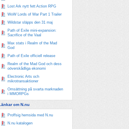
Lost Ark nytt fett Action RPG
WoW Lords of War Part 1 Trailer
Wildstar släpps den 31 maj
Path of Exile mini-expansion:
Sacrifice of the Vaal
Max stats i Realm of the Mad
God
Path of Exile officiell release
Realm of the Mad God och dess
oöverskådliga ekonomi
Electronic Arts och
mikrotransaktioner
Omsättning på svarta marknaden
i MMORPGs
Länkar om N.nu
Proffsig hemsida med N.nu
N.nu katalogen