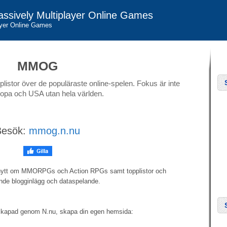
ssively Multiplayer Online Games
ayer Online Games
MMOG
istor över de populäraste online-spelen. Fokus är inte
opa och USA utan hela världen.
Besök:
mmog.n.nu
nytt om MMORPGs och Action RPGs samt topplistor och
nde blogginlägg och dataspelande.
skapad genom N.nu, skapa din egen hemsida: