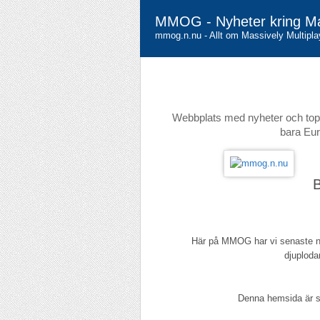
MMOG - Nyheter kring Ma
mmog.n.nu - Allt om Massively Multipl
Webbplats med nyheter och toppl
bara Eur
Här på MMOG har vi senaste 
djuploda
Denna hemsida är 