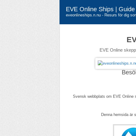
EVE Online Ships | Guide 
eveonlineships.n.nu - Resurs för dig s
EV
EVE Online skepp,
Besö
Svensk webbplats om EVE Online sh
Denna hemsida är 