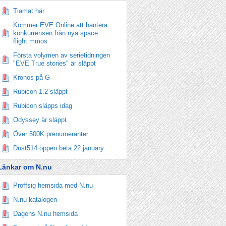
Tiamat här
Kommer EVE Online att hantera
konkurrensen från nya space
flight mmos
Första volymen av serietidningen
"EVE True stories" är släppt
Kronos på G
Rubicon 1.2 släppt
Rubicon släpps idag
Odyssey är släppt
Över 500K prenumeranter
Dust514 öppen beta 22 january
Länkar om N.nu
Proffsig hemsida med N.nu
N.nu katalogen
Dagens N.nu hemsida