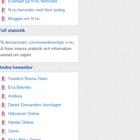
Exempel på N.nu hemsidor
N.nu hemsidor med flest poäng
Bloggen om N.nu
Full statistik
På
domainstats.com/eveonlineships.n.nu
så finns massa statistik och information
samlad om sajten.
Andra hemsidor
Swedish Bonna Team
Eva Belvelin
Antikea
Daniel Grenanders hovslageri
Hälsokost Online
Handel Online
Sömn
Sluta Röka Online