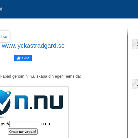
rd
:
www.lyckastradgard.se
skapad genom N.nu, skapa din egen hemsida: