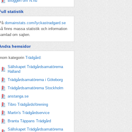
Bloggen om N.nu
Full statistik
På
domainstats.com/lyckastradgard.se
så finns massa statistik och information
samlad om sajten.
Andra hemsidor
Inom kategorin
Trädgård
:
Sällskapet Trädgårdsamatörerna
Halland
Trädgårdsamatörerna i Göteborg
Trädgårdsamatörerna Stockholm
anstanga.se
Tibro Trädgårdsförening
Martin's Trädgårdservice
Branta Täppans Trädgård
Sällskapet Trädgårdsamatörerna