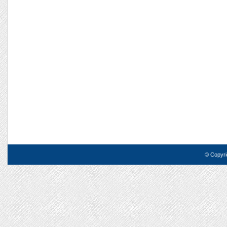
© Copyri