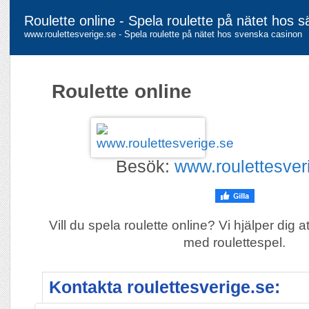
Roulette online - Spela roulette på nätet hos s
www.roulettesverige.se - Spela roulette på nätet hos svenska casinon
Roulette online
Besök:
www.roulettesver
Vill du spela roulette online? Vi hjälper dig a
med roulettespel.
Kontakta roulettesverige.se: