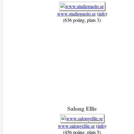
www.studiopaolo.se
(
info
)
(636 poäng, plats 3)
Salong Ellie
www.salongellie.se
(
info
)
(456 poäng, plats 5)