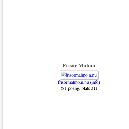
Frisör Malmö
frisormalmo.n.nu
(
info
)
(81 poäng, plats 21)