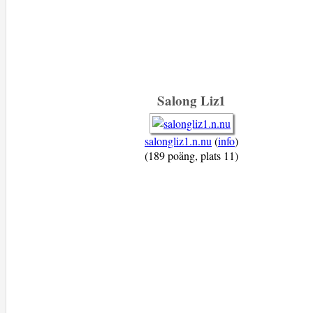
Salong Liz1
salongliz1.n.nu
(
info
)
(189 poäng, plats 11)