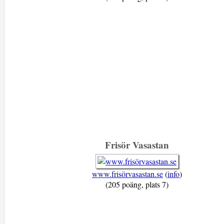
Frisör Vasastan
www.frisörvasastan.se
(
info
)
(205 poäng, plats 7)