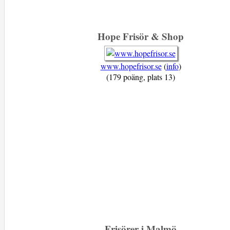
Hope Frisör & Shop
www.hopefrisor.se
(
info
)
(179 poäng, plats 13)
Frisörer i Malmö