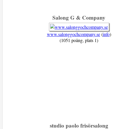
Salong G & Company
www.salonggochcompany.se
(
info
)
(1051 poäng, plats 1)
studio paolo frisörsalong