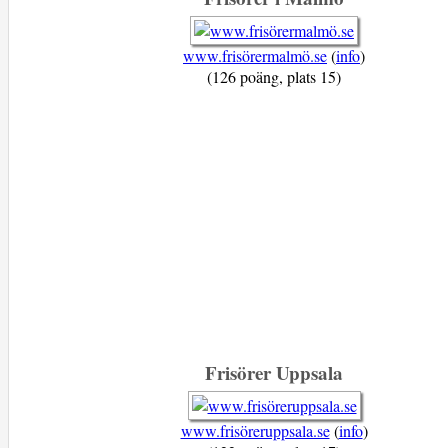
www.frisörermalmö.se
(
info
)
(126 poäng, plats 15)
Frisörer Uppsala
www.frisöreruppsala.se
(
info
)