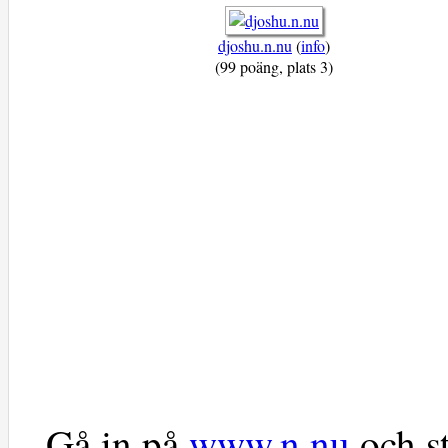
djoshu.n.nu
(
info
)
(99 poäng, plats 3)
Gå in på
www.n.nu
och st