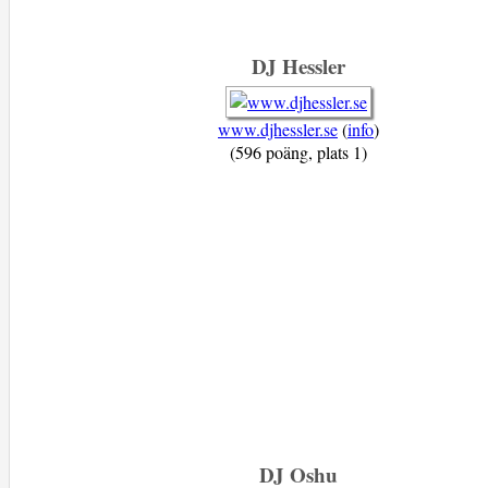
DJ Hessler
www.djhessler.se
(
info
)
(596 poäng, plats 1)
DJ Oshu