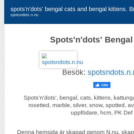
spots'n'dots' bengal cats and bengal kittens. B
spotsndots.n.nu
Spots'n'dots' Bengal
Besök:
spotsndots.n
Spots'n'dots', bengal, cats, kittens, kattung
rosetted, marble, silver, snow, spotted, av
uppfödare, hcm, PK Def
Denna hemsida är skapad genom N.nu, skap