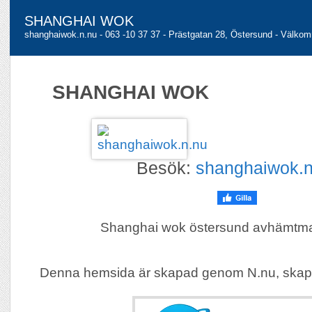
SHANGHAI WOK
shanghaiwok.n.nu - 063 -10 37 37 - Prästgatan 28, Östersund - Välko
SHANGHAI WOK
Besök:
shanghaiwok.n
Shanghai wok östersund avhämtma
Denna hemsida är skapad genom N.nu, skap