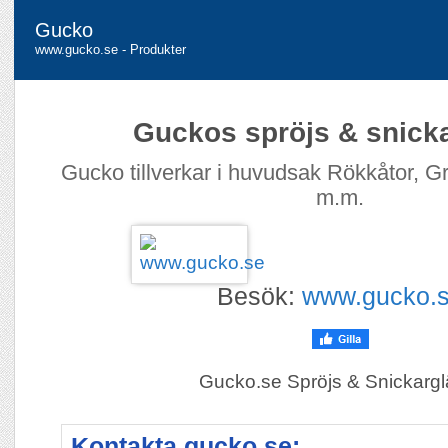
Gucko
www.gucko.se - Produkter
Guckos spröjs & snicka
Gucko tillverkar i huvudsak Rökkåtor, Gr
m.m.
Besök:
www.gucko.
Gucko.se Spröjs & Snickargl
Kontakta gucko.se: