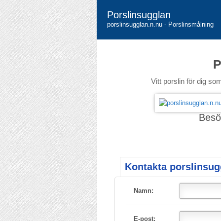
Porslinsugglan
porslinsugglan.n.nu - Porslinsmålning
P
Vitt porslin för dig s
Besö
Kontakta porslinsug
Namn:
E-post: