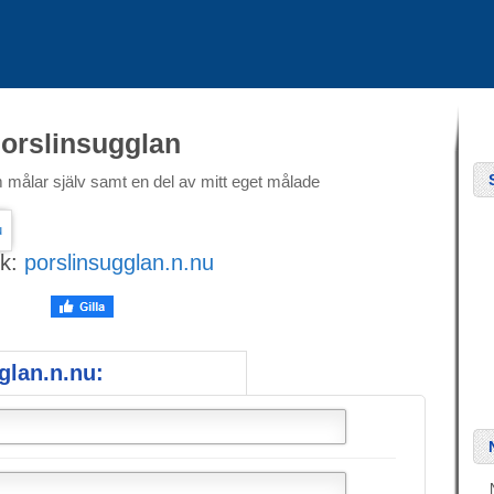
orslinsugglan
om målar själv samt en del av mitt eget målade
k:
porslinsugglan.n.nu
glan.n.nu: