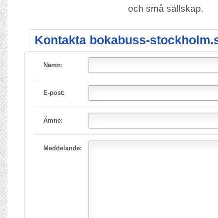
och små sällskap.
Kontakta bokabuss-stockholm.
Namn:
E-post:
Ämne:
Meddelande: