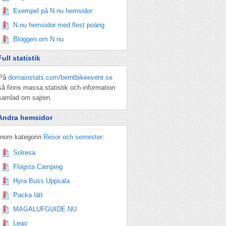
Exempel på N.nu hemsidor
N.nu hemsidor med flest poäng
Bloggen om N.nu
Full statistik
På
domainstats.com/berntbikeevent.se
så finns massa statistik och information
samlad om sajten.
Andra hemsidor
Inom kategorin
Resor och semester
:
Solresa
Flogsta Camping
Hyra Buss Uppsala
Packa lätt
MAGALUFGUIDE.NU
Lego