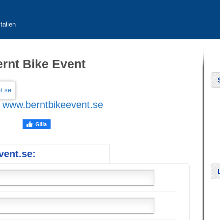
talien
rnt Bike Event
:
www.berntbikeevent.se
vent.se: