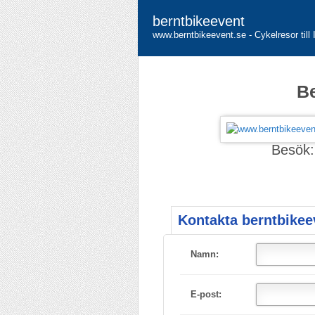
berntbikeevent
www.berntbikeevent.se - Cykelresor till I
Be
Besök
Kontakta berntbikee
Namn:
E-post: