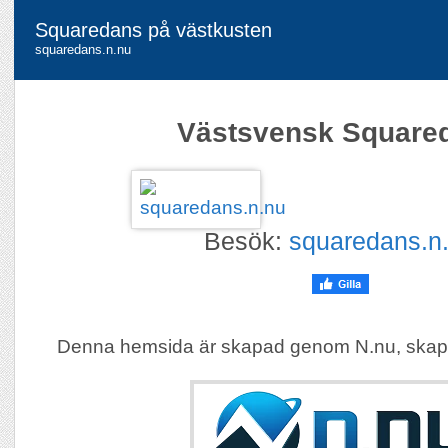
Squaredans på västkusten
squaredans.n.nu
Västsvensk Square
Besök:
squaredans.n
Denna hemsida är skapad genom N.nu, skap