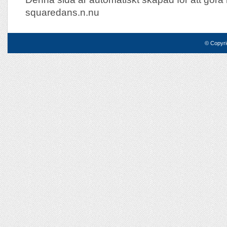
squaredans.n.nu
© Copyri