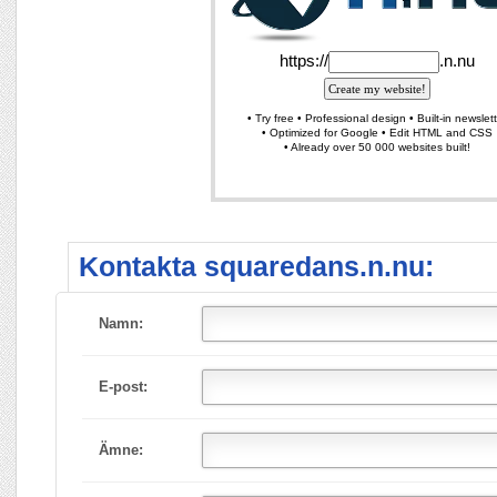
Kontakta squaredans.n.nu:
Namn:
E-post:
Ämne: