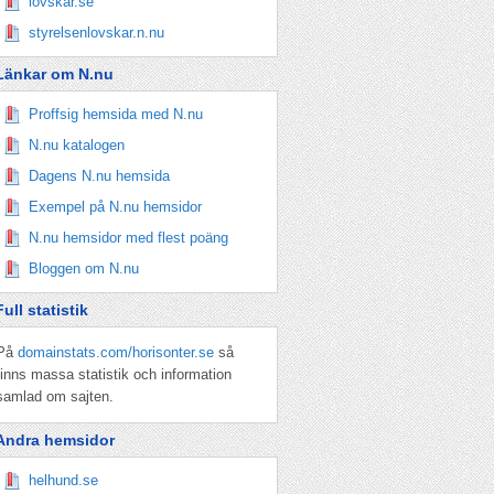
lövskär.se
styrelsenlovskar.n.nu
Länkar om N.nu
Proffsig hemsida med N.nu
N.nu katalogen
Dagens N.nu hemsida
Exempel på N.nu hemsidor
N.nu hemsidor med flest poäng
Bloggen om N.nu
Full statistik
På
domainstats.com/horisonter.se
så
finns massa statistik och information
samlad om sajten.
Andra hemsidor
helhund.se